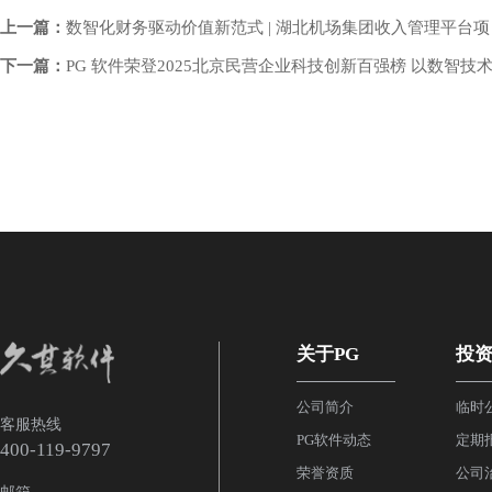
上一篇：
数智化财务驱动价值新范式 | 湖北机场集团收入管理平台项
下一篇：
PG 软件荣登2025北京民营企业科技创新百强榜 以数智技
关于PG
投
公司简介
临时
客服热线
PG软件动态
定期
400-119-9797
荣誉资质
公司